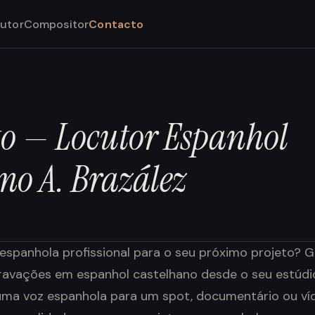
utor
Compositor
Contacto
o — Locutor Espanhol
mo A. Brazález
espanhola profissional para o seu próximo projeto? G
gravações em espanhol castelhano desde o seu estúd
uma voz espanhola para um spot, documentário ou víd