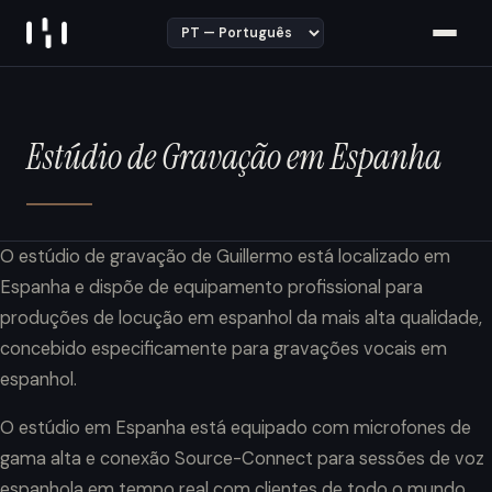
Skip to content
Estúdio de Gravação em Espanha
O estúdio de gravação de Guillermo está localizado em
Espanha e dispõe de equipamento profissional para
produções de locução em espanhol da mais alta qualidade,
concebido especificamente para gravações vocais em
espanhol.
O estúdio em Espanha está equipado com microfones de
gama alta e conexão Source-Connect para sessões de voz
espanhola em tempo real com clientes de todo o mundo.