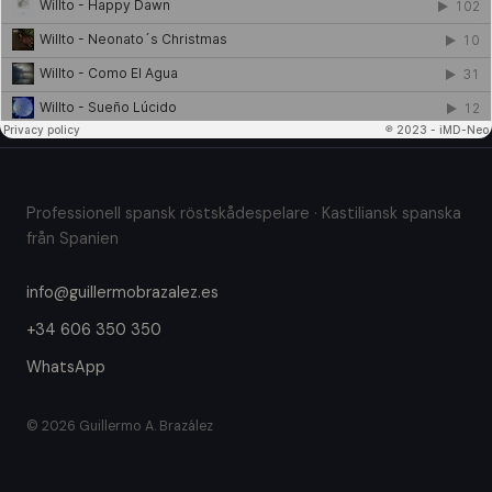
Professionell spansk röstskådespelare · Kastiliansk spanska
från Spanien
info@guillermobrazalez.es
+34 606 350 350
WhatsApp
© 2026 Guillermo A. Brazález