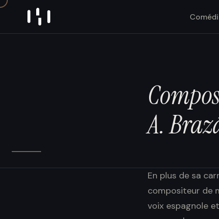
Skip to content
Comédi
Compos
A. Braz
En plus de sa car
compositeur de mu
voix espagnole et