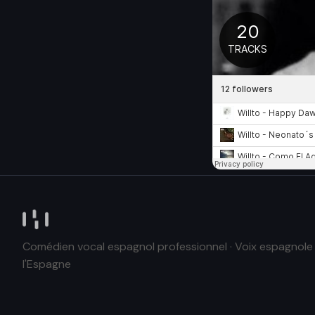
Comédien vocal espagnol professionnel · Voix espagnole 
l'Espagne