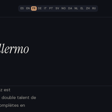
ES
EN
FR
DE
IT
PT
SV
NO
DA
NL
EL
ZH
RU
llermo
ez est
 double talent de
complètes en