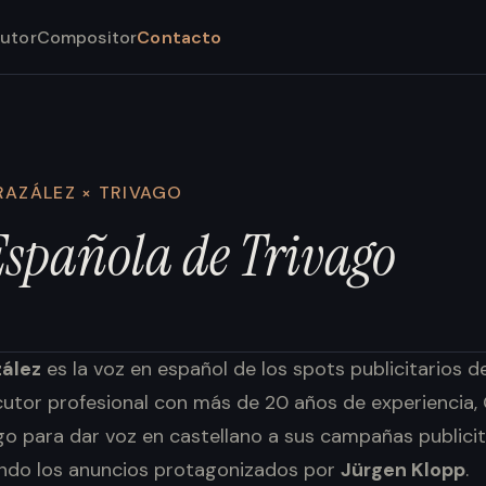
utor
Compositor
Contacto
RAZÁLEZ × TRIVAGO
Española
de
Trivago
zález
es la voz en español de los spots publicitarios 
utor profesional con más de 20 años de experiencia, 
go para dar voz en castellano a sus campañas publici
yendo los anuncios protagonizados por
Jürgen Klopp
.