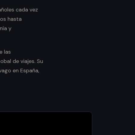
añoles cada vez
dos hasta
nía y
e las
bal de viajes. Su
ivago en España,