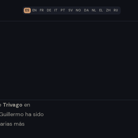
ES
EN
FR
DE
IT
PT
SV
NO
DA
NL
EL
ZH
RU
de
Trivago
en
Guillermo ha sido
tarias más