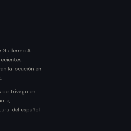
e Guillermo A.
ecientes,
evan la locución en
.
s de Trivago en
ante,
tural del español