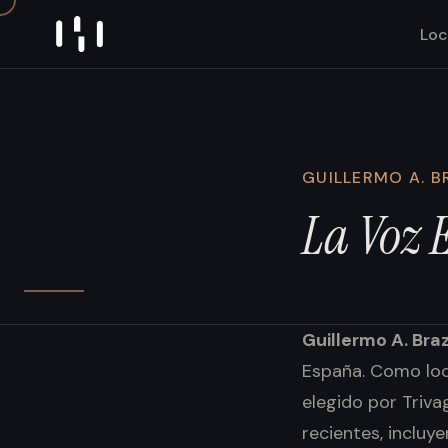
Skip to content
Loc
GUILLERMO A. B
La
Voz
Guillermo A. Bra
España. Como loc
elegido por Triva
recientes, inclu