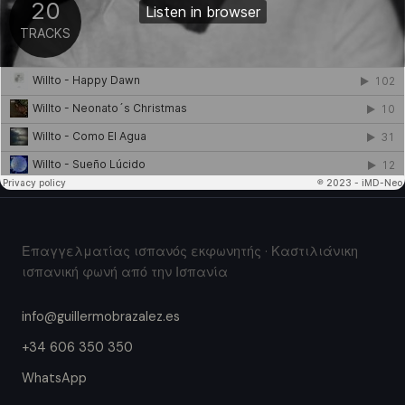
Επαγγελματίας ισπανός εκφωνητής · Καστιλιάνικη
ισπανική φωνή από την Ισπανία
info@guillermobrazalez.es
+34 606 350 350
WhatsApp