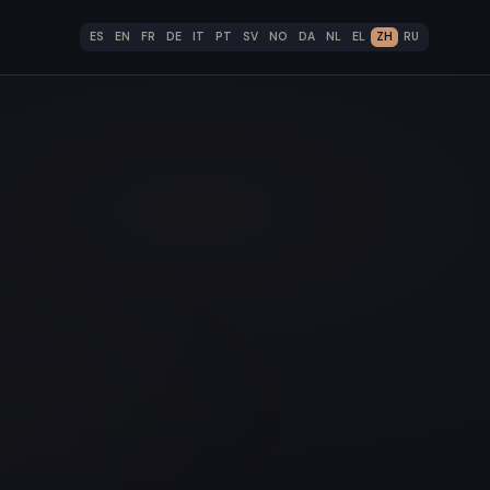
ES
EN
FR
DE
IT
PT
SV
NO
DA
NL
EL
ZH
RU