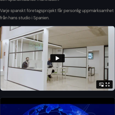
Varje spanskt företagsprojekt får personlig uppmärksamhet
från hans studio i Spanien.