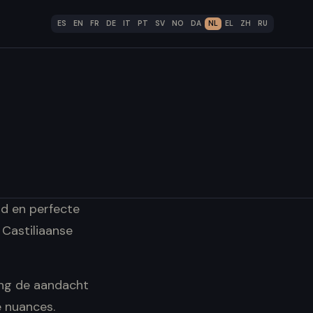
ES
EN
FR
DE
IT
PT
SV
NO
DA
NL
EL
ZH
RU
eid en perfecte
 Castiliaanse
ang de aandacht
e nuances.