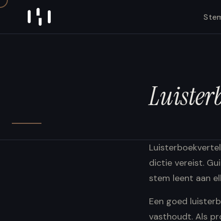
Skip to content
Ste
Luister
Luisterboekvertel
dictie vereist. G
stem leent aan el
Een goed luisterb
vasthoudt. Als pr