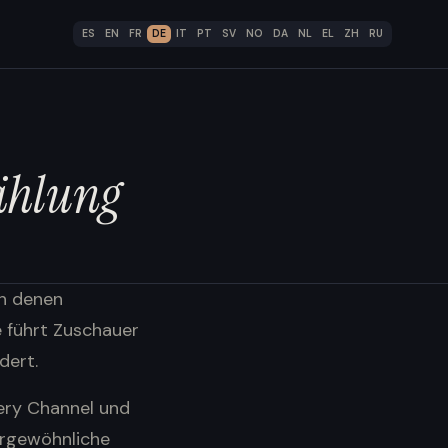
ES
EN
FR
DE
IT
PT
SV
NO
DA
NL
EL
ZH
RU
ählung
in denen
 führt Zuschauer
dert.
very Channel und
ergewöhnliche