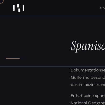
Skip to content
Sp
Spanis
Dokumentationserz
Guillermo besond
durch faszinieren
Er hat seine spa
National Geograph