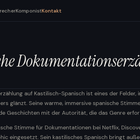
recher
Komponist
Kontakt
che Dokumentationserz
ählung auf Kastilisch-Spanisch ist eines der Felder, 
ers glänzt. Seine warme, immersive spanische Stimme
de Geschichten mit der Autorität, die das Genre erfor
nische Stimme für Dokumentationen bei Netflix, Disco
ic eingesetzt. Sein kastilisches Spanisch bringt auß